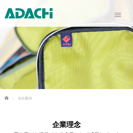
T
o
g
g
l
e
n
a
v
i
g
a
t
i
Home
会社案内
o
n
企業理念