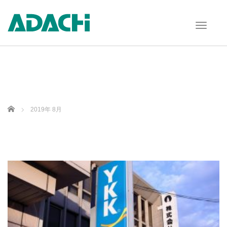
T
o
g
g
l
e
n
a
v
Home
2019年 8月
i
g
a
t
i
o
n