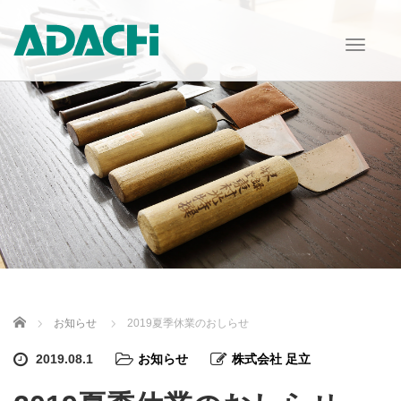
T
o
g
g
l
e
n
a
v
i
g
a
t
i
o
n
Home
お知らせ
2019夏季休業のおしらせ
2019.08.1
お知らせ
株式会社 足立