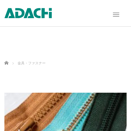
T
o
g
g
l
e
n
a
v
Home
金具・ファスナー
i
g
a
t
i
o
n