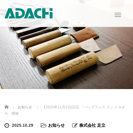
T
o
g
g
l
e
n
a
v
i
g
a
t
i
o
n
Home
お知らせ
【2025年11月2日(日)】「バッグフェス イン トヨオ
カ」開催
2025.10.29
お知らせ
株式会社 足立