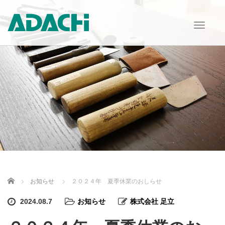
T
o
g
g
l
e
n
a
v
i
g
a
t
i
o
n
Home
お知らせ
２０２４年 夏季休業のおしらせ
2024.08.7
お知らせ
株式会社 足立