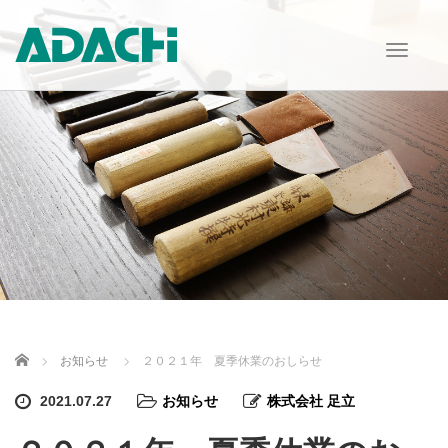
T
o
g
g
l
e
n
a
v
i
g
a
t
i
o
n
Home
お知らせ
２０２１年 夏季休業のおしらせ
2021.07.27
お知らせ
株式会社 足立