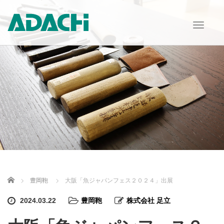
T
o
g
g
l
e
n
a
v
i
g
a
t
i
o
n
Home
豊岡鞄
大阪「魚ジャパンフェス２０２４」出展
2024.03.22
豊岡鞄
株式会社 足立