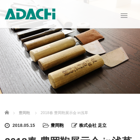
T
o
g
g
l
e
n
a
v
i
g
a
t
i
o
n
Home
豊岡鞄
2018春 豊岡鞄展示会 in浅草
2018.05.15
豊岡鞄
株式会社 足立