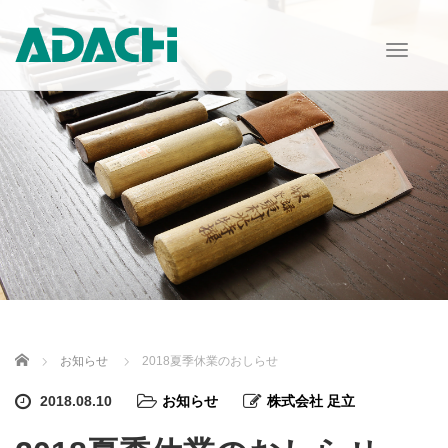
T
o
g
g
l
e
n
a
v
i
g
a
t
i
o
n
Home
お知らせ
2018夏季休業のおしらせ
2018.08.10
お知らせ
株式会社 足立