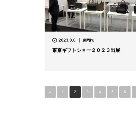
2023.9.6
豊岡鞄
東京ギフトショー２０２３出展
«
1
2
3
4
5
6